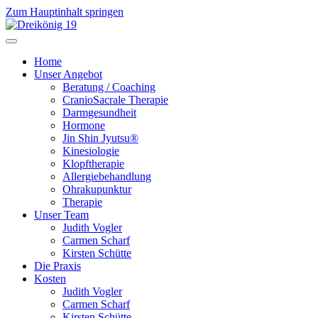
Zum Hauptinhalt springen
Home
Unser Angebot
Beratung / Coaching
CranioSacrale Therapie
Darmgesundheit
Hormone
Jin Shin Jyutsu®
Kinesiologie
Klopftherapie
Allergiebehandlung
Ohrakupunktur
Therapie
Unser Team
Judith Vogler
Carmen Scharf
Kirsten Schütte
Die Praxis
Kosten
Judith Vogler
Carmen Scharf
Kirsten Schütte