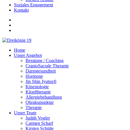
Soziales Engagement
Kontakt
Home
Unser Angebot
Beratung / Coaching
CranioSacrale Therapie
Darmgesundheit
Hormone
Jin Shin Jyutsu®
Kinesiologie
Klopftherapie
Allergiebehandlung
Ohrakupunktur
Therapie
Unser Team
Judith Vogler
Carmen Scharf
Kirsten Schütte