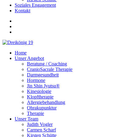
Soziales Engagement
Kontakt
Home
Unser Angebot
Beratung / Coaching
CranioSacrale Therapie
Darmgesundheit
Hormone
Jin Shin Jyutsu®
Kinesiologie
Klopftherapie
Allergiebehandlung
Ohrakupunktur
Therapie
Unser Team
Judith Vogler
Carmen Scharf
Kirsten Schütte