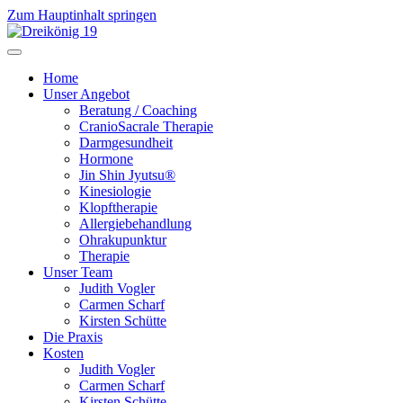
Zum Hauptinhalt springen
Home
Unser Angebot
Beratung / Coaching
CranioSacrale Therapie
Darmgesundheit
Hormone
Jin Shin Jyutsu®
Kinesiologie
Klopftherapie
Allergiebehandlung
Ohrakupunktur
Therapie
Unser Team
Judith Vogler
Carmen Scharf
Kirsten Schütte
Die Praxis
Kosten
Judith Vogler
Carmen Scharf
Kirsten Schütte