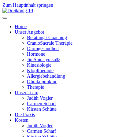
Zum Hauptinhalt springen
Home
Unser Angebot
Beratung / Coaching
CranioSacrale Therapie
Darmgesundheit
Hormone
Jin Shin Jyutsu®
Kinesiologie
Klopftherapie
Allergiebehandlung
Ohrakupunktur
Therapie
Unser Team
Judith Vogler
Carmen Scharf
Kirsten Schütte
Die Praxis
Kosten
Judith Vogler
Carmen Scharf
Kirsten Schütte